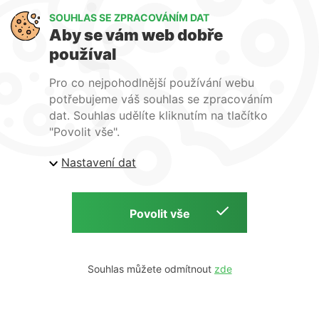
SOUHLAS SE ZPRACOVÁNÍM DAT
Co pro vás můžeme udělat ?
Aby se vám web dobře
používal
Pro co nejpohodlnější používání webu
potřebujeme váš souhlas se zpracováním
dat. Souhlas udělíte kliknutím na tlačítko
"Povolit vše".
O vaše data je u nás postaráno.Přečtěte si naše podmínky pro
zpracování os. údajů
.
Nastavení dat
© All rights reserved 2023. POLANDIA ·
info@polandia.com
Souhlas můžete odmítnout