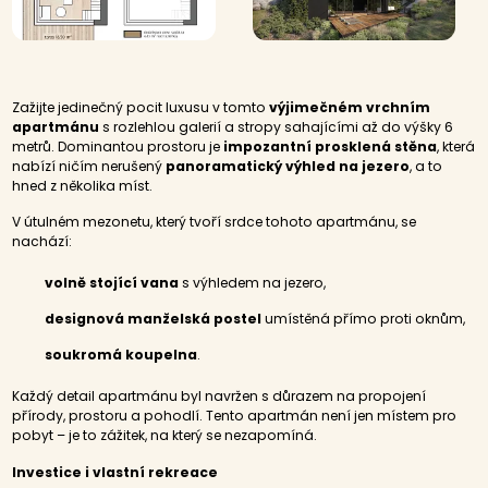
Zažijte jedinečný pocit luxusu v tomto
výjimečném vrchním
apartmánu
s rozlehlou galerií a stropy sahajícími až do výšky 6
metrů. Dominantou prostoru je
impozantní prosklená stěna
, která
nabízí ničím nerušený
panoramatický výhled na jezero
, a to
hned z několika míst.
V útulném mezonetu, který tvoří srdce tohoto apartmánu, se
nachází:
volně stojící vana
s výhledem na jezero,
designová manželská postel
umístěná přímo proti oknům,
soukromá koupelna
.
Každý detail apartmánu byl navržen s důrazem na propojení
přírody, prostoru a pohodlí. Tento apartmán není jen místem pro
pobyt – je to zážitek, na který se nezapomíná.
Investice i vlastní rekreace