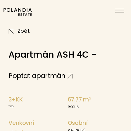
Zpět
Apartmán ASH 4C -
Poptat apartmán
3+KK
67.77
m²
TYP
PLOCHA
Venkovní
Osobní
VLASTNICTVÍ