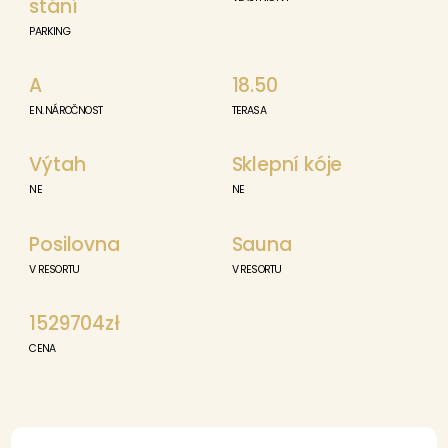
stání
PARKING
A
18.50
EN. NÁROČNOST
TERASA
Výtah
Sklepní kóje
NE
NE
Posilovna
Sauna
V RESORTU
V RESORTU
1529704zł
CENA