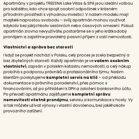
Apartmány v projektu TREESNA Lake Villas & SPA jsou ideální volbou
pro každého, kdo chce spojit osobní odpočinek v krásném
přírodním prostředí s výhodnou investicí. V našem modelu mají
majitelé naprostou svobodu – svůj apartmán mohou využívat
kdykoliv bez jakýchkoliv sezónních nebo časových omezení. Pokud
apartmán zrovna nevyužíváte, postaráme se o jeho krátkodobý
pronájem a zajistíme pravidelný pasivní příjem z vaší nemovitosti.
Vlastnictví a správa bez starostí
I když se projekt nachází v Polsku, celý proces je zcela bezpečný a
bez zbytečných starostí. Každý apartmán je ve
vašem osobním
vlastnictví
, zapsán v polském katastru nemovitostí, a celý nákup
probíhá s podporou právníků a profesionálního týmu. Našim
klientům poskytujeme
kompletní servis na klíč
– od překladu
dokumentace a právního poradenství, přes pomoc s
financováním, až po přihlášení k DPH a založení bankovního účtu.
Po převzetí apartmánu zajišťujeme
kompletní správu
nemovitosti včetně pronájmu
, servisu a komunikace s hosty. Vy
si tak můžete užívat výnosy i vlastní dovolenou, bez jakéhokoliv
provozního zatížení.