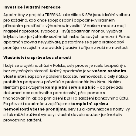
Investice i vlastní rekreace
Apartmány v projektu TREESNA Lake Villas & SPA jsou ideální volbou
pro každého, kdo chce spojit osobní odpočinek v krásném
přírodním prostředí s výhodnou investicí. V našem modelu mají
majitelé naprostou svobodu – svůj apartmán mohou využívat
kdykoliv bez jakýchkoliv sezónních nebo časových omezení. Pokud
apartmán zrovna nevyužíváte, postaráme se o jeho krátkodobý
pronájem a zajistíme pravidelný pasivní příjem z vaší nemovitosti.
Vlastnictví a správa bez starostí
I když se projekt nachází v Polsku, celý proces je zcela bezpečný a
bez zbytečných starostí. Každý apartmán je ve
vašem osobním
vlastnictví
, zapsán v polském katastru nemovitostí, a celý nákup
probíhá s podporou právníků a profesionálního týmu. Našim
klientům poskytujeme
kompletní servis na klíč
– od překladu
dokumentace a právního poradenství, přes pomoc s
financováním, až po přihlášení k DPH a založení bankovního účtu.
Po převzetí apartmánu zajišťujeme
kompletní správu
nemovitosti včetně pronájmu
, servisu a komunikace s hosty. Vy
si tak můžete užívat výnosy i vlastní dovolenou, bez jakéhokoliv
provozního zatížení.