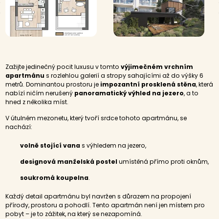
Zažijte jedinečný pocit luxusu v tomto
výjimečném vrchním
apartmánu
s rozlehlou galerií a stropy sahajícími až do výšky 6
metrů. Dominantou prostoru je
impozantní prosklená stěna
, která
nabízí ničím nerušený
panoramatický výhled na jezero
, a to
hned z několika míst.
V útulném mezonetu, který tvoří srdce tohoto apartmánu, se
nachází:
volně stojící vana
s výhledem na jezero,
designová manželská postel
umístěná přímo proti oknům,
soukromá koupelna
.
Každý detail apartmánu byl navržen s důrazem na propojení
přírody, prostoru a pohodlí. Tento apartmán není jen místem pro
pobyt – je to zážitek, na který se nezapomíná.