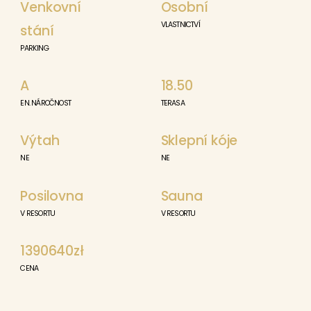
Venkovní
Osobní
VLASTNICTVÍ
stání
PARKING
A
18.50
EN. NÁROČNOST
TERASA
Výtah
Sklepní kóje
NE
NE
Posilovna
Sauna
V RESORTU
V RESORTU
1390640zł
CENA