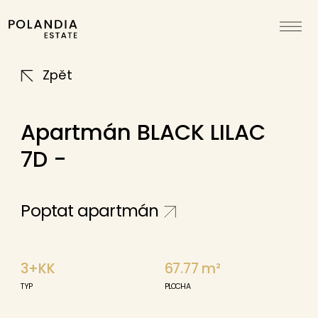
Zpět
Apartmán BLACK LILAC
7D -
Poptat apartmán
3+KK
67.77
m²
TYP
PLOCHA