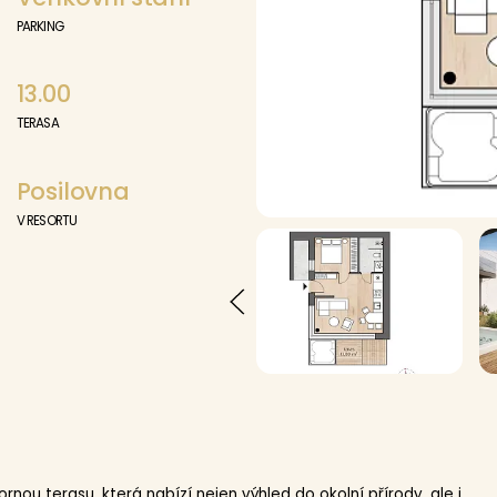
PARKING
13.00
TERASA
Posilovna
V RESORTU
ou terasu, která nabízí nejen výhled do okolní přírody, ale i