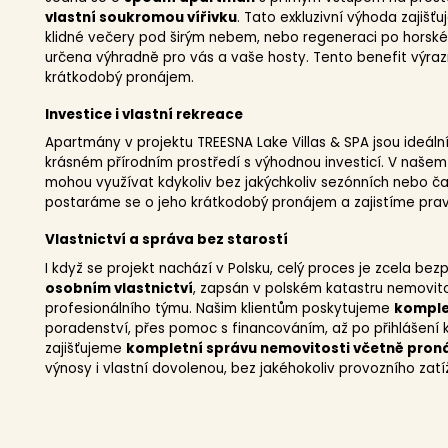
vlastní soukromou vířivku
. Tato exkluzivní výhoda zajišťu
klidné večery pod širým nebem, nebo regeneraci po horské 
určena výhradně pro vás a vaše hosty. Tento benefit výraz
krátkodobý pronájem.
Investice i vlastní rekreace
Apartmány v projektu TREESNA Lake Villas & SPA jsou ideáln
krásném přírodním prostředí s výhodnou investicí. V naše
mohou využívat kdykoliv bez jakýchkoliv sezónních nebo 
postaráme se o jeho krátkodobý pronájem a zajistíme pravi
Vlastnictví a správa bez starostí
I když se projekt nachází v Polsku, celý proces je zcela b
osobním vlastnictví
, zapsán v polském katastru nemovito
profesionálního týmu. Našim klientům poskytujeme
komplet
poradenství, přes pomoc s financováním, až po přihlášení 
zajišťujeme
kompletní správu nemovitosti včetně pron
výnosy i vlastní dovolenou, bez jakéhokoliv provozního zatí