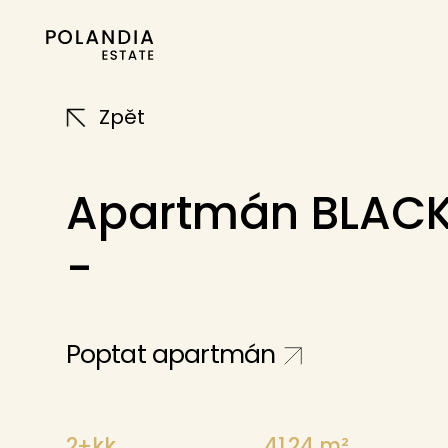
Zpět
Apartmán BLACK
-
Poptat apartmán
2+kk
41.24
m²