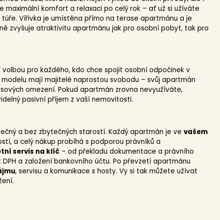
je maximální komfort a relaxaci po celý rok – ať už si užíváte
túře. Vířivka je umístěna přímo na terase apartmánu a je
ně zvyšuje atraktivitu apartmánu jak pro osobní pobyt, tak pro
í volbou pro každého, kdo chce spojit osobní odpočinek v
m modelu mají majitelé naprostou svobodu – svůj apartmán
časových omezení. Pokud apartmán zrovna nevyužíváte,
delný pasivní příjem z vaší nemovitosti.
ezpečný a bez zbytečných starostí. Každý apartmán je ve
vašem
stí, a celý nákup probíhá s podporou právníků a
ní servis na klíč
– od překladu dokumentace a právního
k DPH a založení bankovního účtu. Po převzetí apartmánu
ájmu
, servisu a komunikace s hosty. Vy si tak můžete užívat
žení.