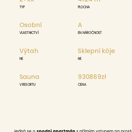
TYP
PLOCHA
Osobní
A
VLASTNICTVÍ
EN. NÁROČNOST
Výtah
Sklepní kóje
NE
NE
Sauna
930869zł
V RESORTU
CENA
Jedná se o
spodní apartmán
s přímým vstupem na prostorn