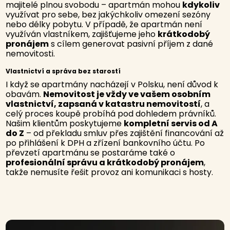
majitelé plnou svobodu – apartmán mohou
kdykoliv
využívat pro sebe, bez jakýchkoliv omezení sezóny
nebo délky pobytu. V případě, že apartmán není
využíván vlastníkem, zajišťujeme jeho
krátkodobý
pronájem
s cílem generovat pasivní příjem z dané
nemovitosti.
Vlastnictví a správa bez starostí
I když se apartmány nacházejí v Polsku, není důvod k
obavám.
Nemovitost je vždy ve vašem osobním
vlastnictví, zapsaná v katastru nemovitostí
, a
celý proces koupě probíhá pod dohledem právníků.
Našim klientům poskytujeme
kompletní servis od A
do Z
– od překladu smluv přes zajištění financování až
po přihlášení k DPH a zřízení bankovního účtu. Po
převzetí apartmánu se postaráme také o
profesionální správu a krátkodobý pronájem
,
takže nemusíte řešit provoz ani komunikaci s hosty.