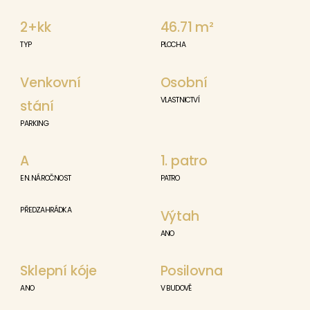
2+kk
46.71
m²
TYP
PLOCHA
Venkovní
Osobní
VLASTNICTVÍ
stání
PARKING
A
1. patro
EN. NÁROČNOST
PATRO
PŘEDZAHRÁDKA
Výtah
ANO
Sklepní kóje
Posilovna
ANO
V BUDOVĚ