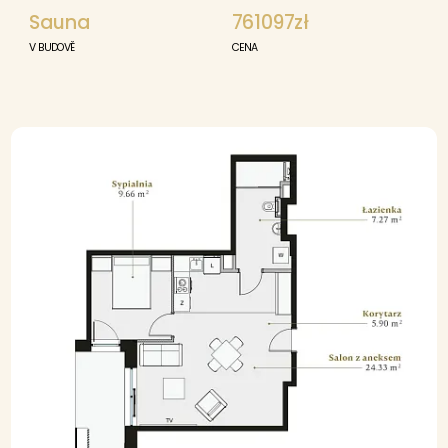
Sauna
761097zł
V BUDOVĚ
CENA