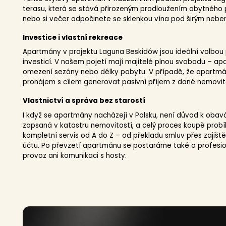
terasu, která se stává přirozeným prodloužením obytného p
nebo si večer odpočinete se sklenkou vína pod širým nebe
Investice i vlastní rekreace
Apartmány v projektu Laguna Beskidów jsou ideální volbou p
investicí. V našem pojetí mají majitelé plnou svobodu – ap
omezení sezóny nebo délky pobytu. V případě, že apartmán
pronájem s cílem generovat pasivní příjem z dané nemovito
Vlastnictví a správa bez starostí
I když se apartmány nacházejí v Polsku, není důvod k obav
zapsaná v katastru nemovitostí, a celý proces koupě pro
kompletní servis od A do Z – od překladu smluv přes zajiště
účtu. Po převzetí apartmánu se postaráme také o profesio
provoz ani komunikaci s hosty.