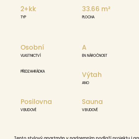
2+kk
33.66
m²
TYP
PLOCHA
Osobní
A
VLASTNICTVÍ
EN. NÁROČNOST
PŘEDZAHRÁDKA
Výtah
ANO
Posilovna
Sauna
V BUDOVĚ
V BUDOVĚ
Tento stylový apartmán v nadzemním podlaží projektu Lagun