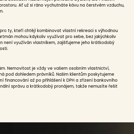
rostoru. Ať už si ráno vychutnáte kávu na čerstvém vzduchu,
m.
ro ty, kteří chtějí kombinovat vlastní rekreaci s výhodnou
artmán mohou kdykoliv využívat pro sebe, bez jakýchkoliv
 není využíván vlastníkem, zajišťujeme jeho krátkodobý
sti.
ám. Nemovitost je vždy ve vašem osobním vlastnictví,
bíhá pod dohledem právníků. Našim klientům poskytujeme
ní financování až po přihlášení k DPH a zřízení bankovního
nální správu a krátkodobý pronájem, takže nemusíte řešit