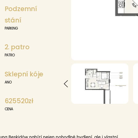
Podzemní
stání
PARKING
2. patro
PATRO
Sklepní kóje
ANO
625520zł
CENA
a Beskidów nabízí nejen pohodlné bydlení, ale i vlastní