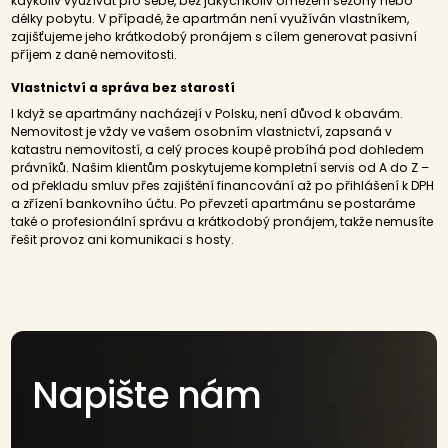
kdykoliv využívat pro sebe, bez jakýchkoliv omezení sezóny nebo
délky pobytu. V případě, že apartmán není využíván vlastníkem,
zajišťujeme jeho krátkodobý pronájem s cílem generovat pasivní
příjem z dané nemovitosti.
Vlastnictví a správa bez starostí
I když se apartmány nacházejí v Polsku, není důvod k obavám.
Nemovitost je vždy ve vašem osobním vlastnictví, zapsaná v
katastru nemovitostí, a celý proces koupě probíhá pod dohledem
právníků. Našim klientům poskytujeme kompletní servis od A do Z –
od překladu smluv přes zajištění financování až po přihlášení k DPH
a zřízení bankovního účtu. Po převzetí apartmánu se postaráme
také o profesionální správu a krátkodobý pronájem, takže nemusíte
řešit provoz ani komunikaci s hosty.
Napište nám