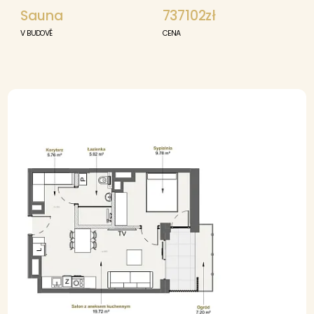
Sauna
737102zł
V BUDOVĚ
CENA