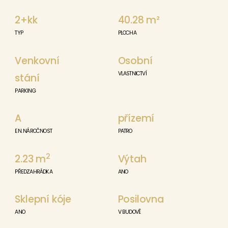
2+kk
40.28
m²
TYP
PLOCHA
Venkovní
Osobní
VLASTNICTVÍ
stání
PARKING
A
přízemí
EN. NÁROČNOST
PATRO
2
2.23 m
Výtah
PŘEDZAHRÁDKA
ANO
Sklepní kóje
Posilovna
ANO
V BUDOVĚ