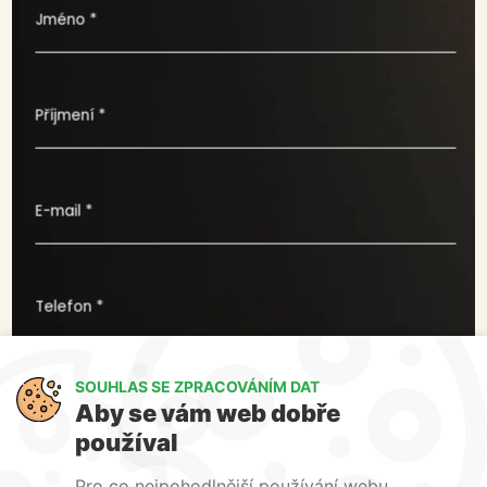
Jméno *
Příjmení *
E-mail *
Telefon *
SOUHLAS SE ZPRACOVÁNÍM DAT
Co pro vás můžeme udělat ?
Aby se vám web dobře
používal
Pro co nejpohodlnější používání webu