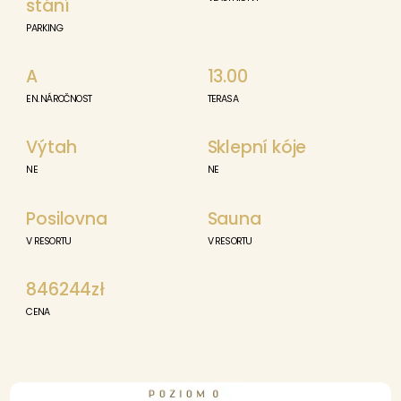
stání
PARKING
A
13.00
EN. NÁROČNOST
TERASA
Výtah
Sklepní kóje
NE
NE
Posilovna
Sauna
V RESORTU
V RESORTU
846244zł
CENA