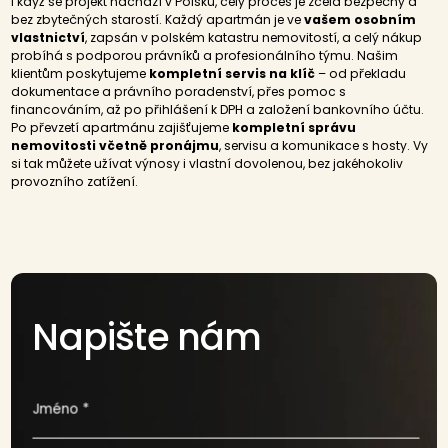
I když se projekt nachází v Polsku, celý proces je zcela bezpečný a
bez zbytečných starostí. Každý apartmán je ve
vašem osobním
vlastnictví
, zapsán v polském katastru nemovitostí, a celý nákup
probíhá s podporou právníků a profesionálního týmu. Našim
klientům poskytujeme
kompletní servis na klíč
– od překladu
dokumentace a právního poradenství, přes pomoc s
financováním, až po přihlášení k DPH a založení bankovního účtu.
Po převzetí apartmánu zajišťujeme
kompletní správu
nemovitosti včetně pronájmu
, servisu a komunikace s hosty. Vy
si tak můžete užívat výnosy i vlastní dovolenou, bez jakéhokoliv
provozního zatížení.
Napište nám
Jméno *