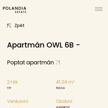
Zpět
Apartmán OWL 6B -
Poptat apartmán
2+kk
41.24
m²
TYP
PLOCHA
Venkovní
Osobní
VLASTNICTVÍ