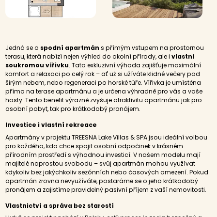
Jedná se o
spodní apartmán
s přímým vstupem na prostornou
terasu, která nabízí nejen výhled do okolní přírody, ale i
vlastní
soukromou vířivku
. Tato exkluzivní výhoda zajišťuje maximální
komfort a relaxaci po celý rok – ať už si užíváte klidné večery pod
širým nebem, nebo regeneraci po horské túře. Vířivka je umístěna
přímo na terase apartmánu a je určena výhradně pro vás a vaše
hosty. Tento benefit výrazně zvyšuje atraktivitu apartmánu jak pro
osobní pobyt, tak pro krátkodobý pronájem.
Investice i vlastní rekreace
Apartmány v projektu TREESNA Lake Villas & SPA jsou ideální volbou
pro každého, kdo chce spojit osobní odpočinek v krásném
přírodním prostředí s výhodnou investicí. V našem modelu mají
majitelé naprostou svobodu – svůj apartmán mohou využívat
kdykoliv bez jakýchkoliv sezónních nebo časových omezení. Pokud
apartmán zrovna nevyužíváte, postaráme se o jeho krátkodobý
pronájem a zajistíme pravidelný pasivní příjem z vaší nemovitosti.
Vlastnictví a správa bez starostí