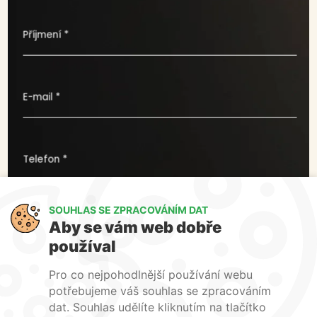
Příjmení *
E-mail *
Telefon *
SOUHLAS SE ZPRACOVÁNÍM DAT
Co pro vás můžeme udělat ?
Aby se vám web dobře
používal
Pro co nejpohodlnější používání webu
potřebujeme váš souhlas se zpracováním
dat. Souhlas udělíte kliknutím na tlačítko