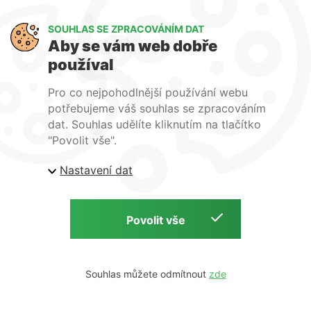
SOUHLAS SE ZPRACOVÁNÍM DAT
Co pro vás můžeme udělat ?
Aby se vám web dobře
používal
Pro co nejpohodlnější používání webu
potřebujeme váš souhlas se zpracováním
dat. Souhlas udělíte kliknutím na tlačítko
"Povolit vše".
O vaše data je u nás postaráno.Přečtěte si naše podmínky pro
zpracování os. údajů
.
Nastavení dat
© All rights reserved 2023. POLANDIA ·
info@polandia.com
Souhlas můžete odmítnout