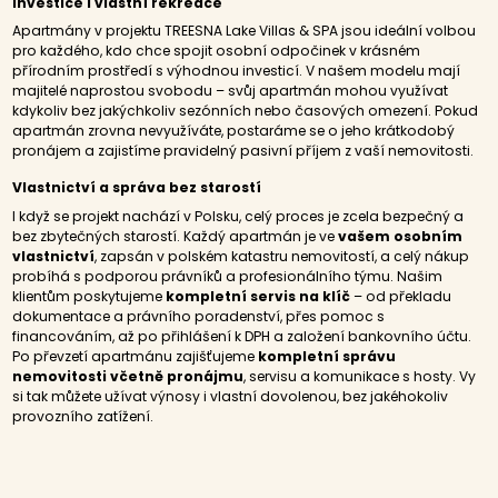
Investice i vlastní rekreace
Apartmány v projektu TREESNA Lake Villas & SPA jsou ideální volbou
pro každého, kdo chce spojit osobní odpočinek v krásném
přírodním prostředí s výhodnou investicí. V našem modelu mají
majitelé naprostou svobodu – svůj apartmán mohou využívat
kdykoliv bez jakýchkoliv sezónních nebo časových omezení. Pokud
apartmán zrovna nevyužíváte, postaráme se o jeho krátkodobý
pronájem a zajistíme pravidelný pasivní příjem z vaší nemovitosti.
Vlastnictví a správa bez starostí
I když se projekt nachází v Polsku, celý proces je zcela bezpečný a
bez zbytečných starostí. Každý apartmán je ve
vašem osobním
vlastnictví
, zapsán v polském katastru nemovitostí, a celý nákup
probíhá s podporou právníků a profesionálního týmu. Našim
klientům poskytujeme
kompletní servis na klíč
– od překladu
dokumentace a právního poradenství, přes pomoc s
financováním, až po přihlášení k DPH a založení bankovního účtu.
Po převzetí apartmánu zajišťujeme
kompletní správu
nemovitosti včetně pronájmu
, servisu a komunikace s hosty. Vy
si tak můžete užívat výnosy i vlastní dovolenou, bez jakéhokoliv
provozního zatížení.