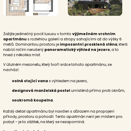
Zažijte jedinečný pocit luxusu v tomto
výjimečném vrchním
apartmánu
s rozlehlou galerií a stropy sahajícími až do výšky 6
metrů. Dominantou prostoru je
impozantní prosklená stěna
, která
nabízí ničím nerušený
panoramatický výhled na jezero
, a to
hned z několika míst.
V útulném mezonetu, který tvoří srdce tohoto apartmánu, se
nachází:
volně stojící vana
s výhledem na jezero,
designová manželská postel
umístěná přímo proti oknům,
soukromá koupelna
.
Každý detail apartmánu byl navržen s důrazem na propojení
přírody, prostoru a pohodlí. Tento apartmán není jen místem pro
pobyt – je to zážitek, na který se nezapomíná.