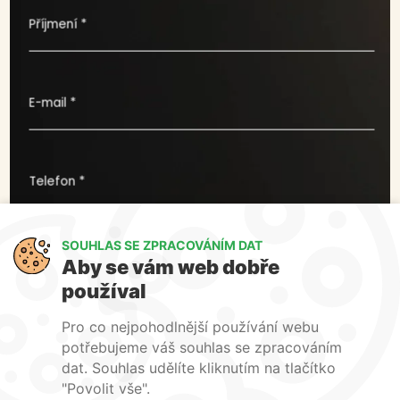
Příjmení *
E-mail *
Telefon *
SOUHLAS SE ZPRACOVÁNÍM DAT
Co pro vás můžeme udělat ?
Aby se vám web dobře
používal
Pro co nejpohodlnější používání webu
potřebujeme váš souhlas se zpracováním
dat. Souhlas udělíte kliknutím na tlačítko
"Povolit vše".