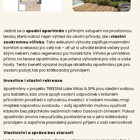
Jedná se o
spodní apartmán
s přímým vstupem na prostornou
terasu, která nabízí nejen výhled do okolní přírody, ale i
vlastní
soukromou vířivku
. Tato exkluzivní výhoda zajišťuje maximální
komfort a relaxaci po celý rok – ať už si užíváte klidné večery pod
širým nebem, nebo regeneraci po horské túře. Vířivka je umístěna
přímo na terase apartmánu a je určena výhradně pro vás a vaše
hosty. Tento benefit výrazně zvyšuje atraktivitu apartmánu jak pro
osobní pobyt, tak pro krátkodobý pronájem.
Investice i vlastní rekreace
Apartmány v projektu TREESNA Lake Villas & SPA jsou ideální volbou
pro každého, kdo chce spojit osobní odpočinek v krásném
přírodním prostředí s výhodnou investicí. V našem modelu mají
majitelé naprostou svobodu – svůj apartmán mohou využívat
kdykoliv bez jakýchkoliv sezónních nebo časových omezení. Pokud
apartmán zrovna nevyužíváte, postaráme se o jeho krátkodobý
pronájem a zajistíme pravidelný pasivní příjem z vaší nemovitosti.
Vlastnictví a správa bez starostí