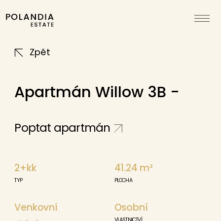
Zpět
Apartmán Willow 3B -
Poptat apartmán
2+kk
41.24
m²
TYP
PLOCHA
Venkovní
Osobní
VLASTNICTVÍ