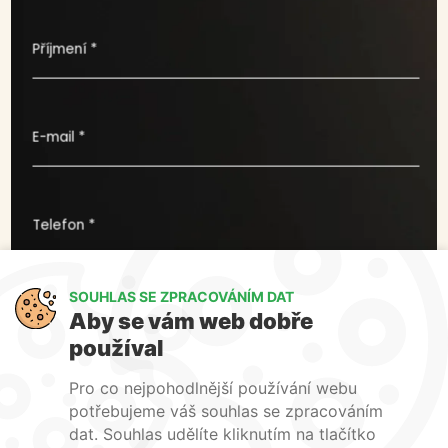
Příjmení *
E-mail *
Telefon *
SOUHLAS SE ZPRACOVÁNÍM DAT
Co pro vás můžeme udělat ?
Aby se vám web dobře
používal
Pro co nejpohodlnější používání webu
potřebujeme váš souhlas se zpracováním
dat. Souhlas udělíte kliknutím na tlačítko