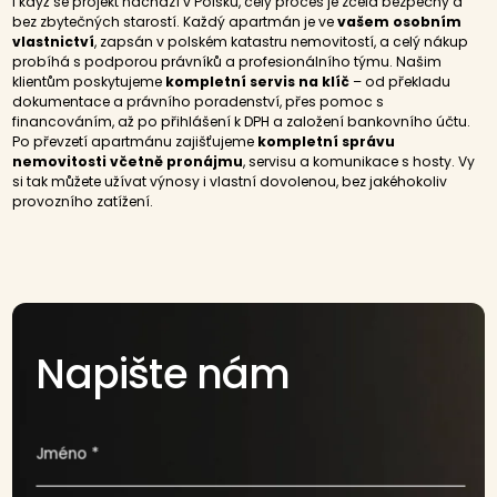
I když se projekt nachází v Polsku, celý proces je zcela bezpečný a
bez zbytečných starostí. Každý apartmán je ve
vašem osobním
vlastnictví
, zapsán v polském katastru nemovitostí, a celý nákup
probíhá s podporou právníků a profesionálního týmu. Našim
klientům poskytujeme
kompletní servis na klíč
– od překladu
dokumentace a právního poradenství, přes pomoc s
financováním, až po přihlášení k DPH a založení bankovního účtu.
Po převzetí apartmánu zajišťujeme
kompletní správu
nemovitosti včetně pronájmu
, servisu a komunikace s hosty. Vy
si tak můžete užívat výnosy i vlastní dovolenou, bez jakéhokoliv
provozního zatížení.
Napište nám
Jméno *