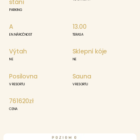
stání
PARKING
A
13.00
EN. NÁROČNOST
TERASA
Výtah
Sklepní kóje
NE
NE
Posilovna
Sauna
V RESORTU
V RESORTU
761620zł
CENA